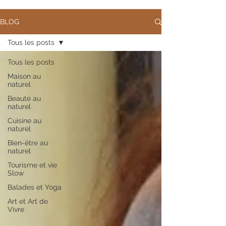
BLOG
Tous les posts
Tous les posts
Maison au
naturel
Beauté au
naturel
Cuisine au
naturel
Bien-être au
naturel
Tourisme et vie
Slow
Balades et Yoga
Art et Art de
Vivre