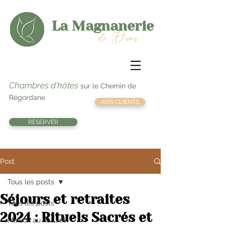
La Magnanerie
de Dions
Chambres d'hôtes
sur le Chemin de
Régordane
AVIS CLIENTS
RÉSERVER
Post
Tous les posts
Séjours et retraites
Tous les posts
2024 : Rituels Sacrés et
Maison au naturel