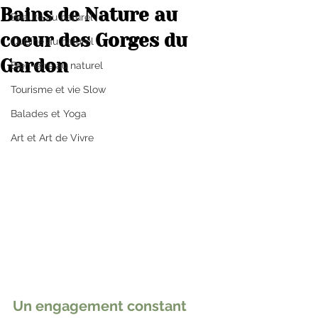
Bains de Nature au
Beauté au naturel
coeur des Gorges du
Cuisine au naturel
Gardon
Bien-être au naturel
Tourisme et vie Slow
Balades et Yoga
Art et Art de Vivre
Un engagement constant 