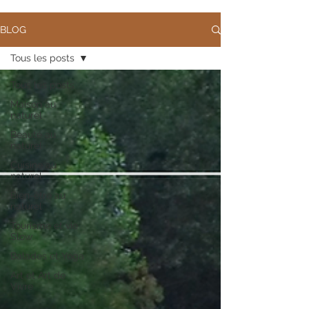
BLOG
Tous les posts
Tous les posts
Maison au
naturel
Beauté au
naturel
Cuisine au
naturel
Bien-être au
naturel
Tourisme et vie
Slow
Balades et Yoga
Art et Art de
Vivre