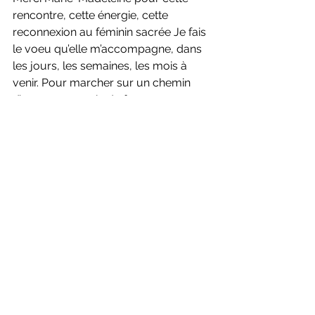
rencontre, cette énergie, cette 
reconnexion au féminin sacrée Je fais 
le voeu qu’elle m’accompagne, dans 
les jours, les semaines, les mois à 
venir. Pour marcher sur un chemin 
d’amour, une voie de femmes en 
quête d’évolution, de guérison, de 
partage.
Une voie et une voix exprimée par 
des témoignages de femmes 
victimes de violences, de 
maltraitances. 
Comme celui d’une 
amie, battue par son homme, lu en 
ce jour de Pleine Lune. 
Témoignage 
parmi tant d’autres, qui m’a fait me 
lever encore une fois, guidée par la 
colère et le besoin de transformer, 