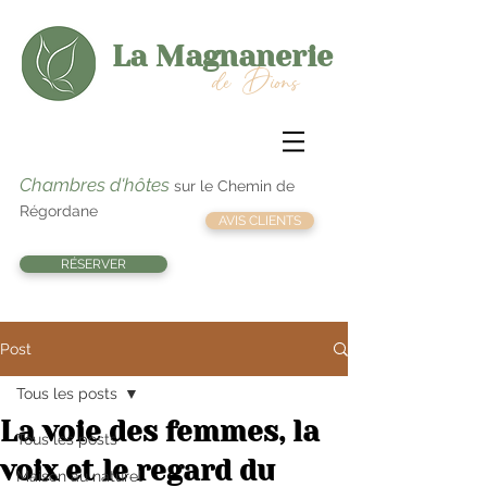
La Magnanerie
de Dions
Chambres d'hôtes
sur le Chemin de
Régordane
AVIS CLIENTS
RÉSERVER
Post
Tous les posts
La voie des femmes, la
Tous les posts
voix et le regard du
Maison au naturel