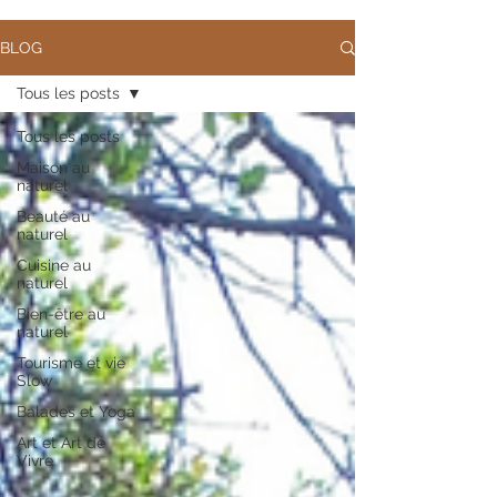
BLOG
Tous les posts
Tous les posts
Maison au
naturel
Beauté au
naturel
Cuisine au
naturel
Bien-être au
naturel
Tourisme et vie
Slow
Balades et Yoga
Art et Art de
Vivre